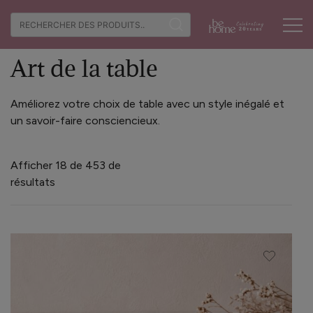
Skip
Recherche
to
Accueil
/ Art de la table
de
content
De beaux produits
Site B2B Be
:
Art de la table
faits à la main
Home
Améliorez votre choix de table avec un style inégalé et
un savoir-faire consciencieux.
Afficher 18 de 453 de
résultats