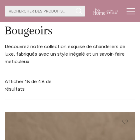
Skip
Recherche
to
Home
/
Décor
/ Bougeoirs
de
content
De beaux produits
Site B2B Be
:
Bougeoirs
faits à la main
Home
Découvrez notre collection exquise de chandeliers de
luxe, fabriqués avec un style inégalé et un savoir-faire
méticuleux.
Afficher 18 de 48 de
résultats