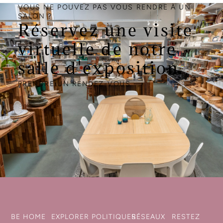
VOUS NE POUVEZ PAS VOUS RENDRE À UN
SALON ?
Réservez une visite
virtuelle de notre
salle d'exposition.
PRENDRE UN RENDEZ-VOUS ⟶
BE HOME
EXPLORER
POLITIQUES
RÉSEAUX
RESTEZ